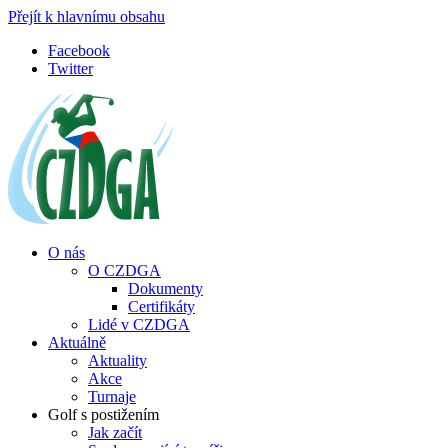
Přejít k hlavnímu obsahu
Facebook
Twitter
O nás
O CZDGA
Dokumenty
Certifikáty
Lidé v CZDGA
Aktuálně
Aktuality
Akce
Turnaje
Golf s postižením
Jak začít