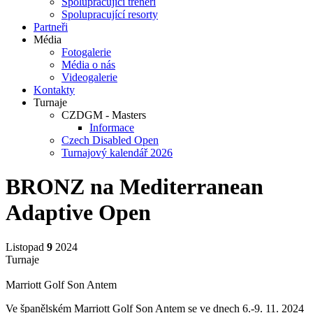
Spolupracující trenéři
Spolupracující resorty
Partneři
Média
Fotogalerie
Média o nás
Videogalerie
Kontakty
Turnaje
CZDGM - Masters
Informace
Czech Disabled Open
Turnajový kalendář 2026
BRONZ na Mediterranean
Adaptive Open
Listopad
9
2024
Turnaje
Marriott Golf Son Antem
Ve španělském Marriott Golf Son Antem se ve dnech 6.-9. 11. 2024