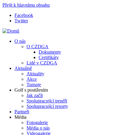
Přejít k hlavnímu obsahu
Facebook
Twitter
O nás
O CZDGA
Dokumenty
Certifikáty
Lidé v CZDGA
Aktuálně
Aktuality
Akce
Turnaje
Golf s postižením
Jak začít
Spolupracující trenéři
Spolupracující resorty
Partneři
Média
Fotogalerie
Média o nás
Videogalerie