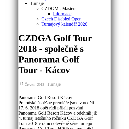
Turnaje
CZDGM - Masters
Informace
Czech Disabled Open
Turnajový kalendář 2026
CZDGA Golf Tour
2018 - společně s
Panorama Golf
Tour - Kácov
17
Turnaje
Červen
2018
Panorama Golf Resort Kácov
Po loňské úspěšné premiéře jsme v neděli
17. 6. 2018 opět rádi přijali pozvání
Panorama Golf Resort Kácov a odehráli již
4. turnaj letošního ročníku CZDGA Golf
Tour 2018 v rámci otevřené série turnajů
Panorama Golf Tour. Hřiště ve vynikající