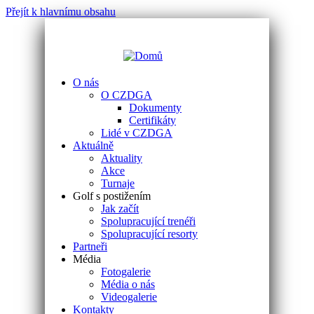
Přejít k hlavnímu obsahu
O nás
O CZDGA
Dokumenty
Certifikáty
Lidé v CZDGA
Aktuálně
Aktuality
Akce
Turnaje
Golf s postižením
Jak začít
Spolupracující trenéři
Spolupracující resorty
Partneři
Média
Fotogalerie
Média o nás
Videogalerie
Kontakty