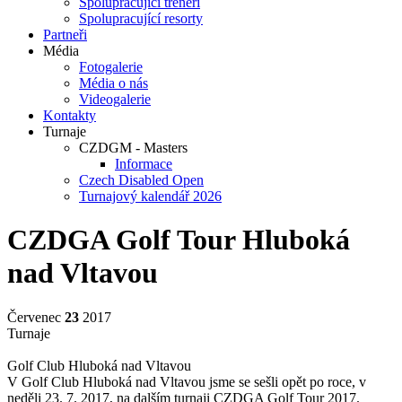
Spolupracující trenéři
Spolupracující resorty
Partneři
Média
Fotogalerie
Média o nás
Videogalerie
Kontakty
Turnaje
CZDGM - Masters
Informace
Czech Disabled Open
Turnajový kalendář 2026
CZDGA Golf Tour Hluboká
nad Vltavou
Červenec
23
2017
Turnaje
Golf Club Hluboká nad Vltavou
V Golf Club Hluboká nad Vltavou jsme se sešli opět po roce, v
neděli 23. 7. 2017, na dalším turnaji CZDGA Golf Tour 2017.