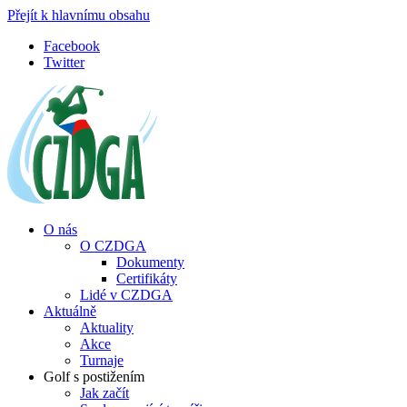
Přejít k hlavnímu obsahu
Facebook
Twitter
O nás
O CZDGA
Dokumenty
Certifikáty
Lidé v CZDGA
Aktuálně
Aktuality
Akce
Turnaje
Golf s postižením
Jak začít