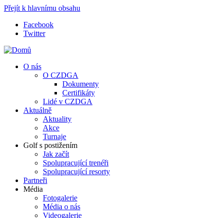
Přejít k hlavnímu obsahu
Facebook
Twitter
O nás
O CZDGA
Dokumenty
Certifikáty
Lidé v CZDGA
Aktuálně
Aktuality
Akce
Turnaje
Golf s postižením
Jak začít
Spolupracující trenéři
Spolupracující resorty
Partneři
Média
Fotogalerie
Média o nás
Videogalerie