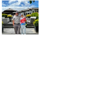
Všechny fotografie najdete na
fotkách Google
.
Píšeme na Facebooku
Česká golfová asociace hendikepovaných (CZDGA)
Naši partneři