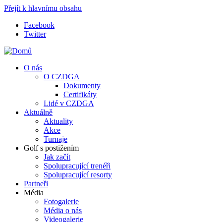
Přejít k hlavnímu obsahu
Facebook
Twitter
O nás
O CZDGA
Dokumenty
Certifikáty
Lidé v CZDGA
Aktuálně
Aktuality
Akce
Turnaje
Golf s postižením
Jak začít
Spolupracující trenéři
Spolupracující resorty
Partneři
Média
Fotogalerie
Média o nás
Videogalerie