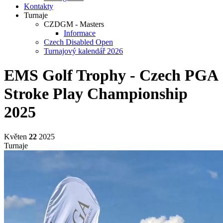
Kontakty
Turnaje
CZDGM - Masters
Informace
Czech Disabled Open
Turnajový kalendář 2026
EMS Golf Trophy - Czech PGA
Stroke Play Championship
2025
Květen
22
2025
Turnaje