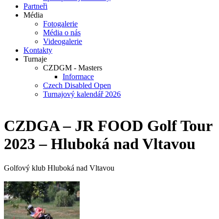
Partneři
Média
Fotogalerie
Média o nás
Videogalerie
Kontakty
Turnaje
CZDGM - Masters
Informace
Czech Disabled Open
Turnajový kalendář 2026
CZDGA – JR FOOD Golf Tour
2023 – Hluboká nad Vltavou
Golfový klub Hluboká nad Vltavou