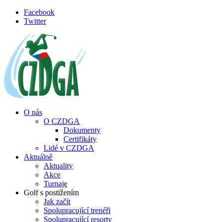
Přejít k hlavnímu obsahu
Facebook
Twitter
O nás
O CZDGA
Dokumenty
Certifikáty
Lidé v CZDGA
Aktuálně
Aktuality
Akce
Turnaje
Golf s postižením
Jak začít
Spolupracující trenéři
Spolupracující resorty