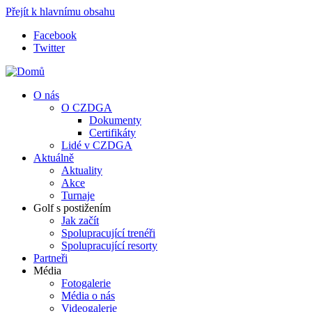
Přejít k hlavnímu obsahu
Facebook
Twitter
O nás
O CZDGA
Dokumenty
Certifikáty
Lidé v CZDGA
Aktuálně
Aktuality
Akce
Turnaje
Golf s postižením
Jak začít
Spolupracující trenéři
Spolupracující resorty
Partneři
Média
Fotogalerie
Média o nás
Videogalerie