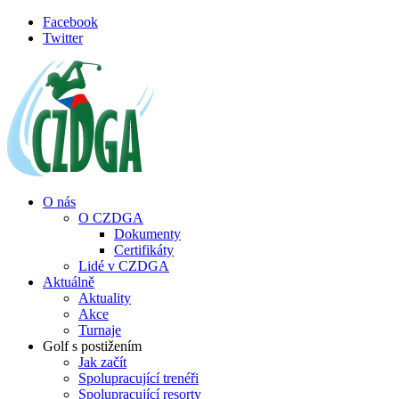
Přejít k hlavnímu obsahu
Facebook
Twitter
O nás
O CZDGA
Dokumenty
Certifikáty
Lidé v CZDGA
Aktuálně
Aktuality
Akce
Turnaje
Golf s postižením
Jak začít
Spolupracující trenéři
Spolupracující resorty