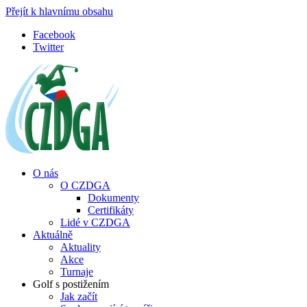
Přejít k hlavnímu obsahu
Facebook
Twitter
O nás
O CZDGA
Dokumenty
Certifikáty
Lidé v CZDGA
Aktuálně
Aktuality
Akce
Turnaje
Golf s postižením
Jak začít