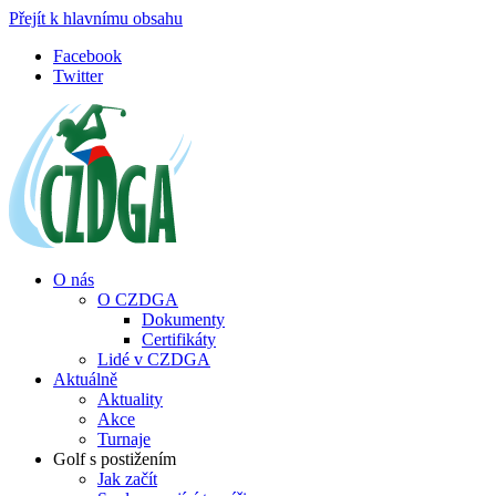
Přejít k hlavnímu obsahu
Facebook
Twitter
O nás
O CZDGA
Dokumenty
Certifikáty
Lidé v CZDGA
Aktuálně
Aktuality
Akce
Turnaje
Golf s postižením
Jak začít