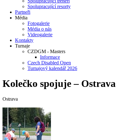
Spolupracující trenéři
Spolupracující resorty
Partneři
Média
Fotogalerie
Média o nás
Videogalerie
Kontakty
Turnaje
CZDGM - Masters
Informace
Czech Disabled Open
Turnajový kalendář 2026
Kolečko spojuje – Ostrava
Ostrava