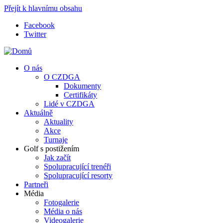
Přejít k hlavnímu obsahu
Facebook
Twitter
O nás
O CZDGA
Dokumenty
Certifikáty
Lidé v CZDGA
Aktuálně
Aktuality
Akce
Turnaje
Golf s postižením
Jak začít
Spolupracující trenéři
Spolupracující resorty
Partneři
Média
Fotogalerie
Média o nás
Videogalerie