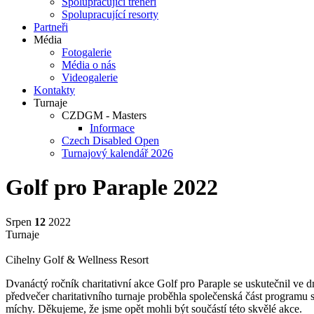
Spolupracující trenéři
Spolupracující resorty
Partneři
Média
Fotogalerie
Média o nás
Videogalerie
Kontakty
Turnaje
CZDGM - Masters
Informace
Czech Disabled Open
Turnajový kalendář 2026
Golf pro Paraple 2022
Srpen
12
2022
Turnaje
Cihelny Golf & Wellness Resort
Dvanáctý ročník charitativní akce Golf pro Paraple se uskutečnil ve d
předvečer charitativního turnaje proběhla společenská část programu 
míchy. Děkujeme, že jsme opět mohli být součástí této skvělé akce.