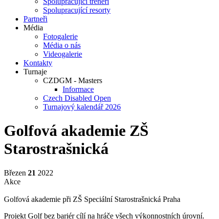
Spolupracující trenéři
Spolupracující resorty
Partneři
Média
Fotogalerie
Média o nás
Videogalerie
Kontakty
Turnaje
CZDGM - Masters
Informace
Czech Disabled Open
Turnajový kalendář 2026
Golfová akademie ZŠ
Starostrašnická
Březen
21
2022
Akce
Golfová akademie při ZŠ Speciální Starostrašnická Praha
Projekt Golf bez bariér cílí na hráče všech výkonnostních úrovní.