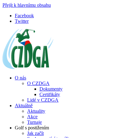
Přejít k hlavnímu obsahu
Facebook
Twitter
O nás
O CZDGA
Dokumenty
Certifikáty
Lidé v CZDGA
Aktuálně
Aktuality
Akce
Turnaje
Golf s postižením
Jak začít