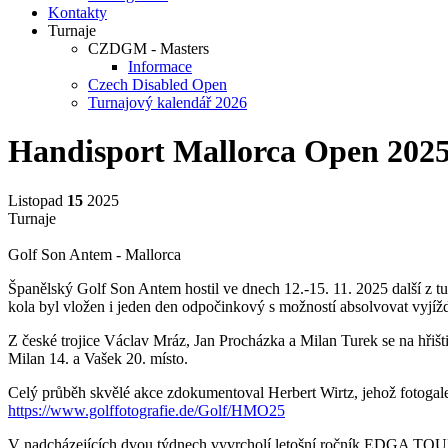
Kontakty
Turnaje
CZDGM - Masters
Informace
Czech Disabled Open
Turnajový kalendář 2026
Handisport Mallorca Open 202
Listopad
15
2025
Turnaje
Golf Son Antem - Mallorca
Španělský Golf Son Antem hostil ve dnech 12.-15. 11. 2025 další z t
kola byl vložen i jeden den odpočinkový s možností absolvovat vyjíž
Z české trojice Václav Mráz, Jan Procházka a Milan Turek se na hřišti
Milan 14. a Vašek 20. místo.
Celý průběh skvělé akce zdokumentoval Herbert Wirtz, jehož fotogaler
https://www.golffotografie.de/Golf/HMO25
V nadcházejících dvou týdnech vyvrcholí letošní ročník EDGA TOU