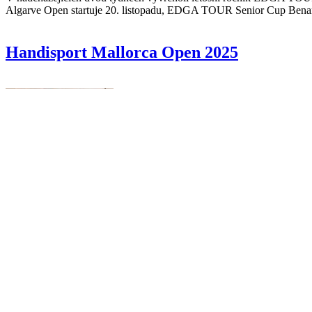
Algarve Open startuje 20. listopadu, EDGA TOUR Senior Cup Benamo
Handisport Mallorca Open 2025
Všechny fotografie najdete na
fotkách Google
.
Píšeme na Facebooku
Česká golfová asociace hendikepovaných (CZDGA)