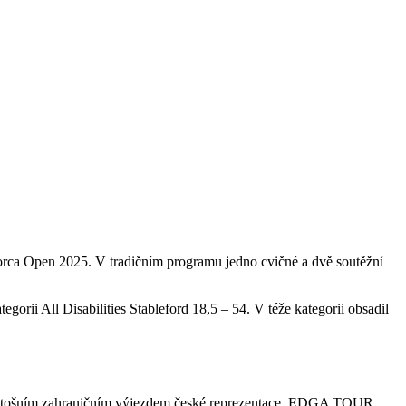
lorca Open 2025. V tradičním programu jedno cvičné a dvě soutěžní
gorii All Disabilities Stableford 18,5 – 54. V téže kategorii obsadil
 letošním zahraničním výjezdem české reprezentace. EDGA TOUR