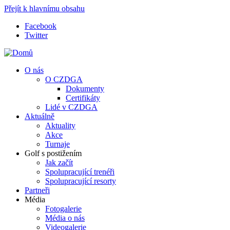
Přejít k hlavnímu obsahu
Facebook
Twitter
O nás
O CZDGA
Dokumenty
Certifikáty
Lidé v CZDGA
Aktuálně
Aktuality
Akce
Turnaje
Golf s postižením
Jak začít
Spolupracující trenéři
Spolupracující resorty
Partneři
Média
Fotogalerie
Média o nás
Videogalerie