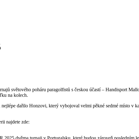
5
urnajů světového poháru paragolfistů s českou účastí – Handisport Mal
ďku na kolech.
 nejlépe dařilo Honzovi, který vybojoval velmi pěkné sedmé místo v kate
ii najdete zde:
R 2025 dvěma turnaji v Portugalsku, které budou zároveň posledním