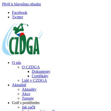
Přejít k hlavnímu obsahu
Facebook
Twitter
O nás
O CZDGA
Dokumenty
Certifikáty
Lidé v CZDGA
Aktuálně
Aktuality
Akce
Turnaje
Golf s postižením
Jak začít