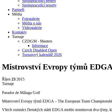
Spolupracující trenéři
Spolupracující resorty
Partneři
Média
Fotogalerie
Média o nás
Videogalerie
Kontakty
Turnaje
CZDGM - Masters
Informace
Czech Disabled Open
Turnajový kalendář 2026
Mistrovství Evropy týmů EDGA
Říjen
23
2015
Turnaje
Parador de Málaga Golf
Mistrovství Evropy týmů EDGA – The European Team Championship an
Všech osmnáct členských států EDGA mohlo nominovat dva týmy, které