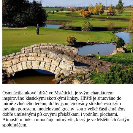
Osmnáctijamkové hřiště ve Mstěticích je svým charakterem
inspirováno klasickými skotskými linksy. Hřiště je situováno do
mírně zvlněného terénu, dráhy jsou lemovány středně vysokým
travním porostem, modelované greeny jsou z velké části chráněny
dobře umístěnými pískovými překážkami i vodními plochami.
Atmosféru linksu umocňuje mírný vítr, který je ve Mstěticích častým
spoluhráčem.