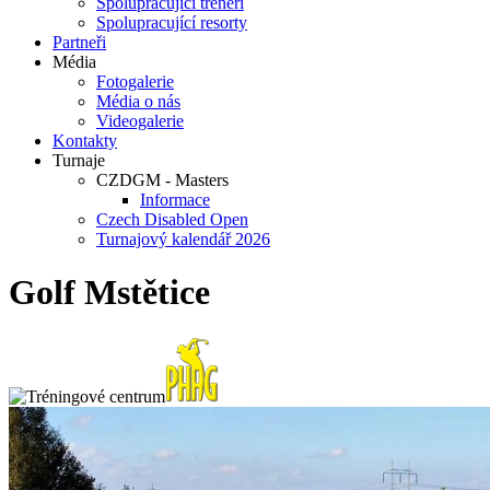
Spolupracující trenéři
Spolupracující resorty
Partneři
Média
Fotogalerie
Média o nás
Videogalerie
Kontakty
Turnaje
CZDGM - Masters
Informace
Czech Disabled Open
Turnajový kalendář 2026
Golf Mstětice