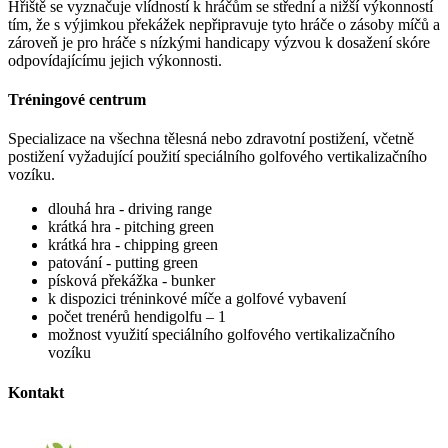
Hřiště se vyznačuje vlídností k hráčům se střední a nižší výkonností
tím, že s výjimkou překážek nepřipravuje tyto hráče o zásoby míčů a
zároveň je pro hráče s nízkými handicapy výzvou k dosažení skóre
odpovídajícímu jejich výkonnosti.
Tréningové centrum
Specializace na všechna tělesná nebo zdravotní postižení, včetně
postižení vyžadující použití speciálního golfového vertikalizačního
vozíku.
dlouhá hra - driving range
krátká hra - pitching green
krátká hra - chipping green
patování - putting green
písková překážka - bunker
k dispozici tréninkové míče a golfové vybavení
počet trenérů hendigolfu – 1
možnost využití speciálního golfového vertikalizačního
vozíku
Kontakt