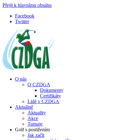
Přejít k hlavnímu obsahu
Facebook
Twitter
O nás
O CZDGA
Dokumenty
Certifikáty
Lidé v CZDGA
Aktuálně
Aktuality
Akce
Turnaje
Golf s postižením
Jak začít