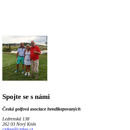
Spojte se s námi
Česká golfová asociace hendikepovaných
Ledrenská 138
262 03 Nový Knín
czdga@czdga.cz