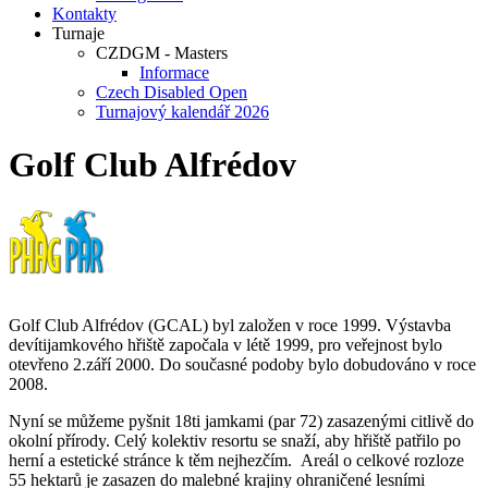
Kontakty
Turnaje
CZDGM - Masters
Informace
Czech Disabled Open
Turnajový kalendář 2026
Golf Club Alfrédov
Golf Club Alfrédov (GCAL) byl založen v roce 1999. Výstavba
devítijamkového hřiště započala v létě 1999, pro veřejnost bylo
otevřeno 2.září 2000. Do současné podoby bylo dobudováno v roce
2008.
Nyní se můžeme pyšnit 18ti jamkami (par 72) zasazenými citlivě do
okolní přírody. Celý kolektiv resortu se snaží, aby hřiště patřilo po
herní a estetické stránce k těm nejhezčím. Areál o celkové rozloze
55 hektarů je zasazen do malebné krajiny ohraničené lesními