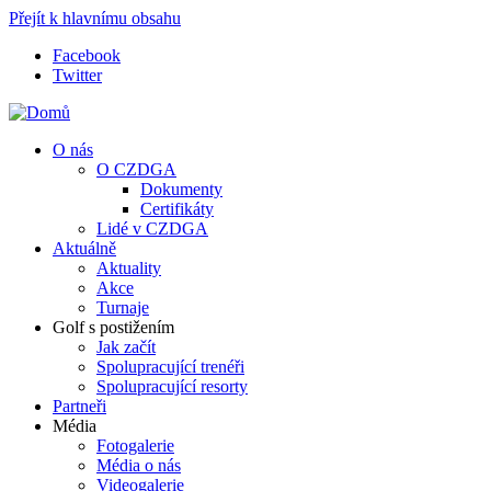
Přejít k hlavnímu obsahu
Facebook
Twitter
O nás
O CZDGA
Dokumenty
Certifikáty
Lidé v CZDGA
Aktuálně
Aktuality
Akce
Turnaje
Golf s postižením
Jak začít
Spolupracující trenéři
Spolupracující resorty
Partneři
Média
Fotogalerie
Média o nás
Videogalerie