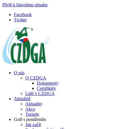
Přejít k hlavnímu obsahu
Facebook
Twitter
O nás
O CZDGA
Dokumenty
Certifikáty
Lidé v CZDGA
Aktuálně
Aktuality
Akce
Turnaje
Golf s postižením
Jak začít