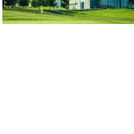
Golf Resort Česká Lípa byl vybudován na severním okraji České
Lípy. Areál zahrnuje moderní plně zavlažované 18ti jamkové hřiště s
parem 72 (2x36) na cca 70ti ha s kvalitním tréninkovým zázemím a
novou klubovnu s restaurací.
Kromě pečlivě připravených hracích ploch zde hráči ocení
především nádherné výhledy do okolí (Lužické hory, České
středohoří, Ještěd i hrad Bezděz) a naprostou absenci civilizačních
ruchů.
Kontakt