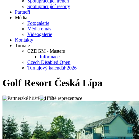
Spolupracující trenéři
Spolupracující resorty
Partneři
Média
Fotogalerie
Média o nás
Videogalerie
Kontakty
Turnaje
CZDGM - Masters
Informace
Czech Disabled Open
Turnajový kalendář 2026
Golf Resort Česká Lípa