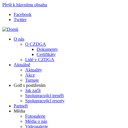
Přejít k hlavnímu obsahu
Facebook
Twitter
O nás
O CZDGA
Dokumenty
Certifikáty
Lidé v CZDGA
Aktuálně
Aktuality
Akce
Turnaje
Golf s postižením
Jak začít
Spolupracující trenéři
Spolupracující resorty
Partneři
Média
Fotogalerie
Média o nás
Videogalerie