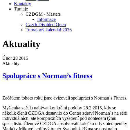
Kontakty
Turnaje
CZDGM - Masters
Informace
Czech Disabled Open
Turnajový kalendář 2026
Aktuality
Únor
28
2015
Aktuality
Spolupráce s Norman’s fitness
Začátkem tohoto roku jsme avizovali spolupráci s Norman´s Fitness.
Myšlenka začala nabývat konkrétní podoby 28.2.2015, kdy se
několik členů CZDGA dostavilo do Centra zdraví Norman´s na sérii
individuálních, ale komplexních vyšetření pod dohledem týmu
specialistů. Členové CZDGA absolvovali kolečko u fyzioterapeutky
Markéty Míkové, golfový trenér Svatopluk Býma se postaral o