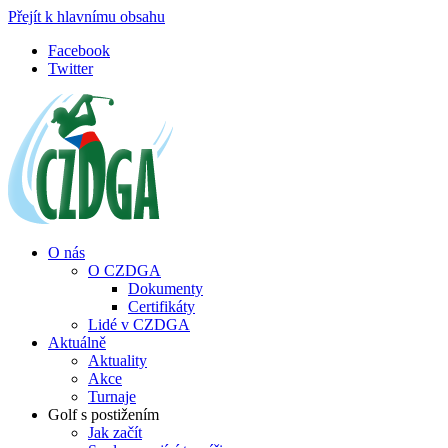
Přejít k hlavnímu obsahu
Facebook
Twitter
O nás
O CZDGA
Dokumenty
Certifikáty
Lidé v CZDGA
Aktuálně
Aktuality
Akce
Turnaje
Golf s postižením
Jak začít