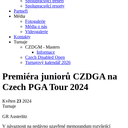
Spolupracující trenéři
Spolupracující resorty
Partneři
Média
Fotogalerie
Média o nás
Videogalerie
Kontakty
Turnaje
CZDGM - Masters
Informace
Czech Disabled Open
Turnajový kalendář 2026
Premiéra juniorů CZDGA na
Czech PGA Tour 2024
Květen
23
2024
Turnaje
GR Austerlitz
V návaznosti na nedávno uzavřené memorandum rozvíjející