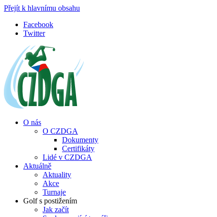
Přejít k hlavnímu obsahu
Facebook
Twitter
O nás
O CZDGA
Dokumenty
Certifikáty
Lidé v CZDGA
Aktuálně
Aktuality
Akce
Turnaje
Golf s postižením
Jak začít