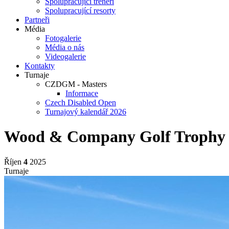
Spolupracující trenéři
Spolupracující resorty
Partneři
Média
Fotogalerie
Média o nás
Videogalerie
Kontakty
Turnaje
CZDGM - Masters
Informace
Czech Disabled Open
Turnajový kalendář 2026
Wood & Company Golf Trophy –
Říjen
4
2025
Turnaje