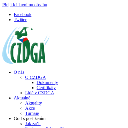
Přejít k hlavnímu obsahu
Facebook
Twitter
O nás
O CZDGA
Dokumenty
Certifikáty
Lidé v CZDGA
Aktuálně
Aktuality
Akce
Turnaje
Golf s postižením
Jak začít