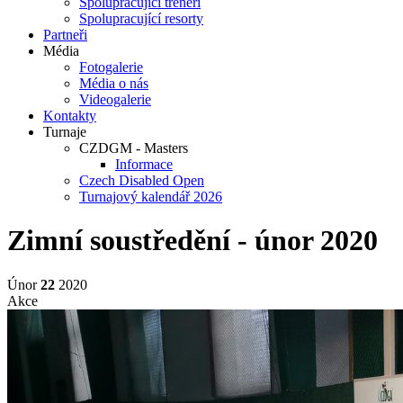
Spolupracující trenéři
Spolupracující resorty
Partneři
Média
Fotogalerie
Média o nás
Videogalerie
Kontakty
Turnaje
CZDGM - Masters
Informace
Czech Disabled Open
Turnajový kalendář 2026
Zimní soustředění - únor 2020
Únor
22
2020
Akce