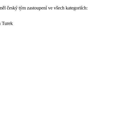
měl český tým zastoupení ve všech kategoriích:
n Turek
na závěrečném klání letošní turnajové sezóny a česká výprava veze dom
eplay Ivan Strakoš, který na třetí příčce figuroval již po prvním kole 
 Sellner, kterému sice první kolo nevyšlo dle představ, ale dnešním fan
(5. místo), František Bican (6. místo) a Milan Turek (7. místo). Vladim
y.