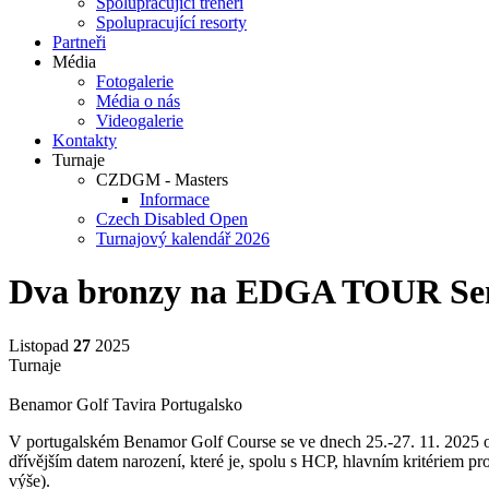
Spolupracující trenéři
Spolupracující resorty
Partneři
Média
Fotogalerie
Média o nás
Videogalerie
Kontakty
Turnaje
CZDGM - Masters
Informace
Czech Disabled Open
Turnajový kalendář 2026
Dva bronzy na EDGA TOUR Se
Listopad
27
2025
Turnaje
Benamor Golf Tavira Portugalsko
V portugalském Benamor Golf Course se ve dnech 25.-27. 11. 2025 o
dřívějším datem narození, které je, spolu s HCP, hlavním kritériem pr
výše).