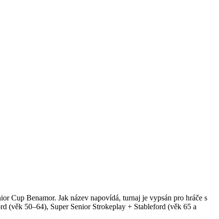
or Cup Benamor. Jak název napovídá, turnaj je vypsán pro hráče s
ford (věk 50–64), Super Senior Strokeplay + Stableford (věk 65 a