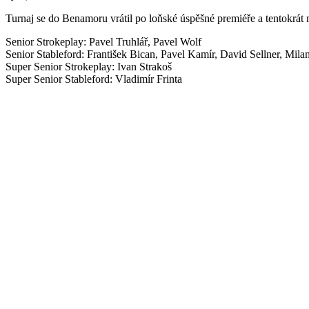
Turnaj se do Benamoru vrátil po loňské úspěšné premiéře a tentokrát 
Senior Strokeplay: Pavel Truhlář, Pavel Wolf
Senior Stableford: František Bican, Pavel Kamír, David Sellner, Mila
Super Senior Strokeplay: Ivan Strakoš
Super Senior Stableford: Vladimír Frinta
Po zlatém úspěchu z minulého týdne to k naší velké radosti cinklo i 
První bronz zajistil vyrovnaným výkonem v kategorii Super Senior Strok
Bronz z kategorie Senior Stableford přidal do své bohaté sbírky David
Do TOP 10 se v kategorii Senior Stableford probojovali i Pavel Kamír 
Stableford.
Všem děkujeme za skvělou reprezentaci a parádní závěr letošní sezón
EDGA TOUR Senior Cup Benamor 2025