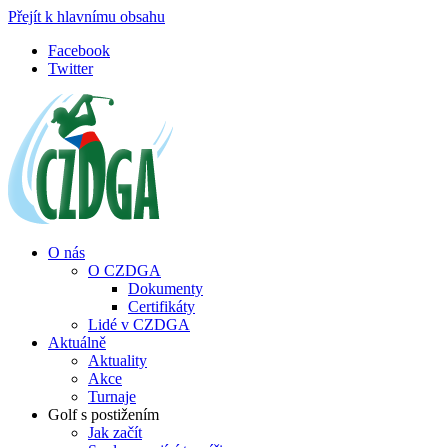
Přejít k hlavnímu obsahu
Facebook
Twitter
O nás
O CZDGA
Dokumenty
Certifikáty
Lidé v CZDGA
Aktuálně
Aktuality
Akce
Turnaje
Golf s postižením
Jak začít