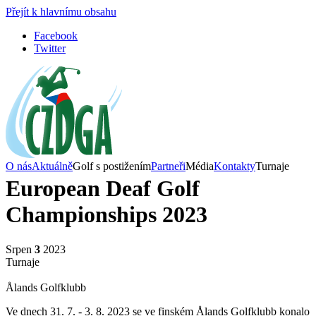
Přejít k hlavnímu obsahu
Facebook
Twitter
O nás
Aktuálně
Golf s postižením
Partneři
Média
Kontakty
Turnaje
European Deaf Golf
Championships 2023
Srpen
3
2023
Turnaje
Ålands Golfklubb
Ve dnech 31. 7. - 3. 8. 2023 se ve finském Ålands Golfklubb konalo