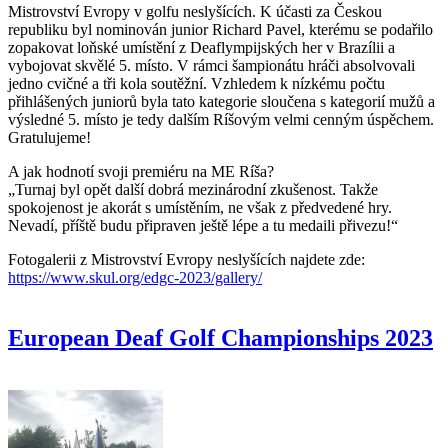
Mistrovství Evropy v golfu neslyšících. K účasti za Českou
republiku byl nominován junior Richard Pavel, kterému se podařilo
zopakovat loňské umístění z Deaflympijských her v Brazílii a
vybojovat skvělé 5. místo. V rámci šampionátu hráči absolvovali
jedno cvičné a tři kola soutěžní. Vzhledem k nízkému počtu
přihlášených juniorů byla tato kategorie sloučena s kategorií mužů a
výsledné 5. místo je tedy dalším Ríšovým velmi cenným úspěchem.
Gratulujeme!
A jak hodnotí svoji premiéru na ME Ríša?
„Turnaj byl opět další dobrá mezinárodní zkušenost. Takže
spokojenost je akorát s umístěním, ne však z předvedené hry.
Nevadí, příště budu připraven ještě lépe a tu medaili přivezu!“
Fotogalerii z Mistrovství Evropy neslyšících najdete zde:
https://www.skul.org/edgc-2023/gallery/
European Deaf Golf Championships 2023