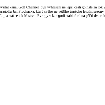
ysílal kanál Golf Channel, byli vyhlášeni nejlepší čeští golfisté za 
aragolfu Jan Procházka, který svého největšího úspěchu letošní sezó
p a stát se tak Mistrem Evropy v kategorii stableford na příští dva rok
enství ve světovém žebříčku hendikepovanýc
řilo vystoupat až na samotný vrchol světového žebříčku hendikepovan