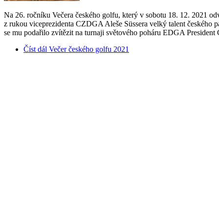
Na 26. ročníku Večera českého golfu, který v sobotu 18. 12. 2021 odv
z rukou viceprezidenta CZDGA Aleše Süssera velký talent českého p
se mu podařilo zvítězit na turnaji světového poháru EDGA President Cu
Číst dál
Večer českého golfu 2021
Duben
14
2021
Aktuality
Historický úspěch českého paragolfu - prv
Obrovská radost a velká gratulace Jiřímu Jandovi, kterému se poda
reprezentantem naleznete zde: