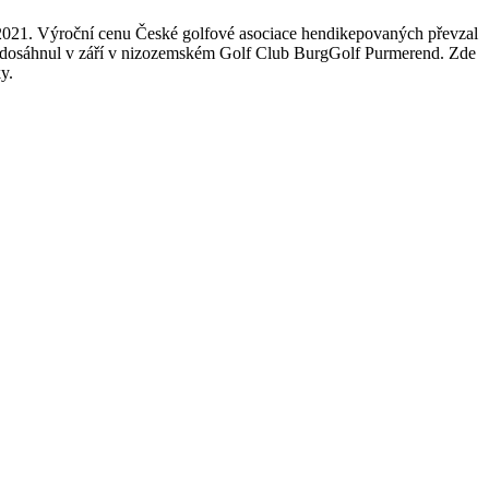
rok 2021. Výroční cenu České golfové asociace hendikepovaných převzal
ny dosáhnul v září v nizozemském Golf Club BurgGolf Purmerend. Zde
y.
h golfistů
ých golfistů WR4GD. Rozhovory České televize s úspěšným