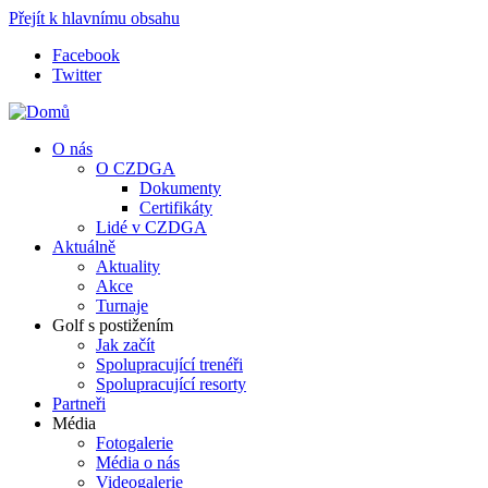
Přejít k hlavnímu obsahu
Facebook
Twitter
O nás
O CZDGA
Dokumenty
Certifikáty
Lidé v CZDGA
Aktuálně
Aktuality
Akce
Turnaje
Golf s postižením
Jak začít
Spolupracující trenéři
Spolupracující resorty
Partneři
Média
Fotogalerie
Média o nás
Videogalerie