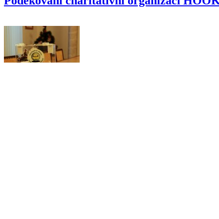
Poděkování charitativní organizaci HOO
Píšeme na Facebooku
Naši partneři