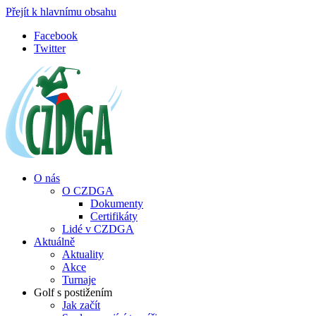
Přejít k hlavnímu obsahu
Facebook
Twitter
O nás
O CZDGA
Dokumenty
Certifikáty
Lidé v CZDGA
Aktuálně
Aktuality
Akce
Turnaje
Golf s postižením
Jak začít