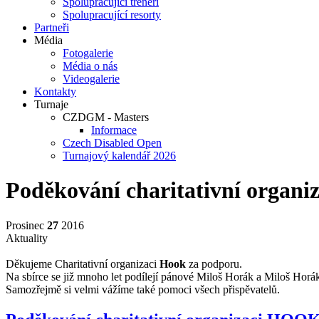
Spolupracující trenéři
Spolupracující resorty
Partneři
Média
Fotogalerie
Média o nás
Videogalerie
Kontakty
Turnaje
CZDGM - Masters
Informace
Czech Disabled Open
Turnajový kalendář 2026
Poděkování charitativní organ
Prosinec
27
2016
Aktuality
Děkujeme Charitativní organizaci
Hook
za podporu.
Na sbírce se již mnoho let podílejí pánové Miloš Horák a Miloš Horák 
Samozřejmě si velmi vážíme také pomoci všech přispěvatelů.