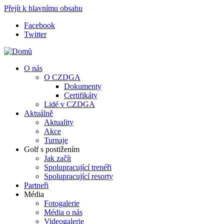
Přejít k hlavnímu obsahu
Facebook
Twitter
O nás
O CZDGA
Dokumenty
Certifikáty
Lidé v CZDGA
Aktuálně
Aktuality
Akce
Turnaje
Golf s postižením
Jak začít
Spolupracující trenéři
Spolupracující resorty
Partneři
Média
Fotogalerie
Média o nás
Videogalerie