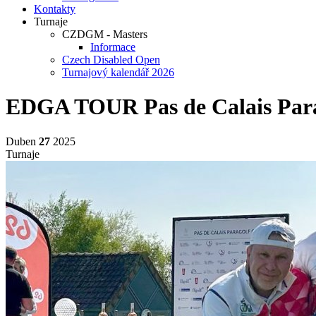
Kontakty
Turnaje
CZDGM - Masters
Informace
Czech Disabled Open
Turnajový kalendář 2026
EDGA TOUR Pas de Calais Para
Duben
27
2025
Turnaje