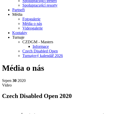
Spolupracující trenéři
Spolupracující resorty
Partneři
Média
Fotogalerie
Média o nás
Videogalerie
Kontakty
Turnaje
CZDGM - Masters
Informace
Czech Disabled Open
Turnajový kalendář 2026
Média o nás
Srpen
30
2020
Video
Czech Disabled Open 2020