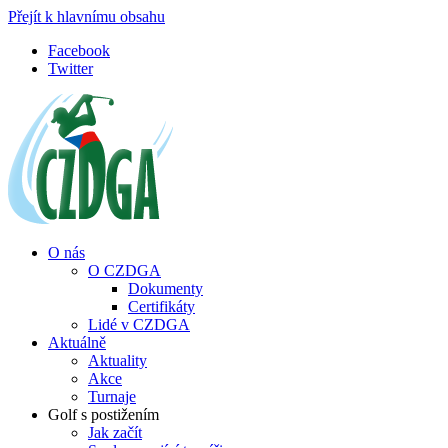
Přejít k hlavnímu obsahu
Facebook
Twitter
O nás
O CZDGA
Dokumenty
Certifikáty
Lidé v CZDGA
Aktuálně
Aktuality
Akce
Turnaje
Golf s postižením
Jak začít